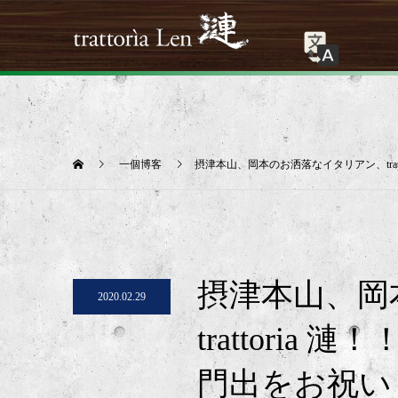
一個博客
摂津本山、岡本のお洒落なイタリアン、tra
摂津本山、岡
2020.02.29
trattori
門出をお祝い