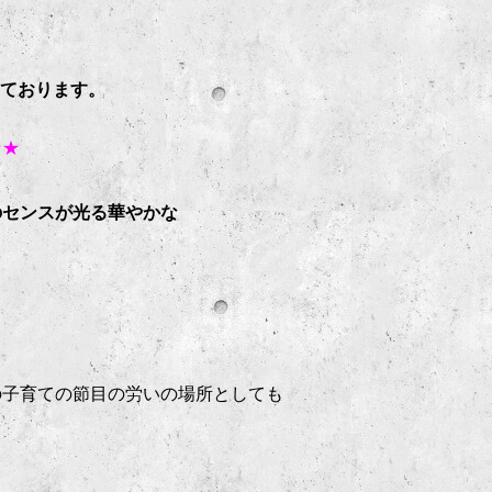
いております。
★★
のセンスが光る華やかな
の子育ての節目の労いの場所としても