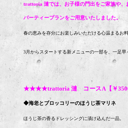
trattoria 漣では、お子様の門出をご家
パーティープランをご用意いたしました。
春の恵みを存分にお楽しみいただける心温まるお料
3月からスタートする新メニューの一部を、一足早
★★★★trattoria 漣 コースA【￥3
◆海老とブロッコリーのほうじ茶マリネ
ほうじ茶の香るドレッシングに漬け込んだ一品。