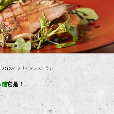
歩３分のイタリアンレストラン
ia漣
它是！