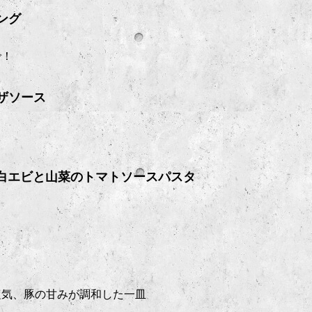
ング
で！
ザソース
 白エビと山菜のトマトソースパスタ
塩気、豚の甘みが調和した一皿