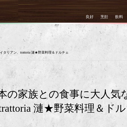
良好
烹飪
飲料
アン、trattoria 漣★野菜料理＆ドルチェ
本の家族との食事に大人気
attoria 漣★野菜料理＆ドル