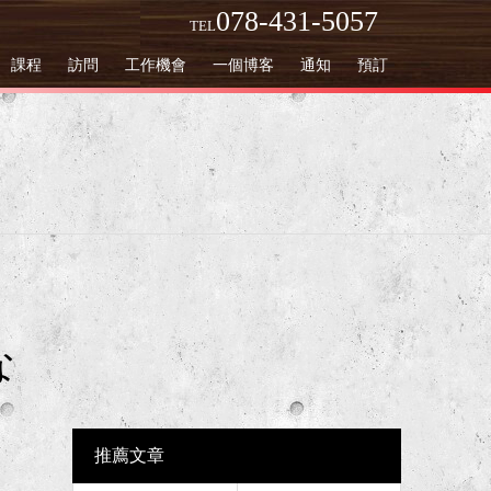
078-431-5057
TEL
課程
訪問
工作機會
一個博客
通知
預訂
な
推薦文章