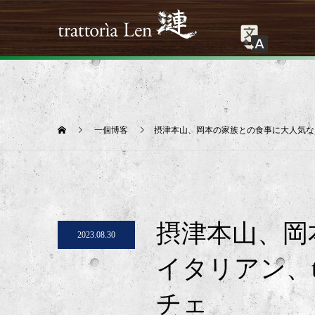
一個博客
摂津本山、岡本の家族との食事に大人気なイタリ
摂津本山、岡
2023.08.30
イタリアン、tr
チェ