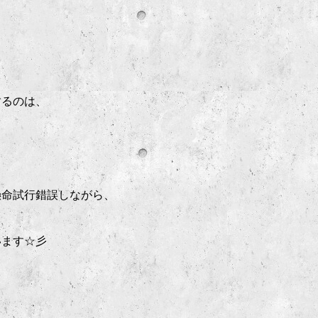
するのは、
懸命試行錯誤しながら、
います☆彡