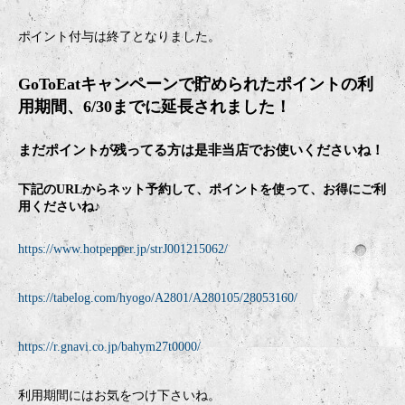
ポイント付与は終了となりました。
GoToEatキャンペーンで貯められたポイントの利
用期間、6/30までに延長されました！
まだポイントが残ってる方は是非当店でお使いくださいね！
下記のURLからネット予約して、ポイントを使って、お得にご利
用くださいね♪
https://www.hotpepper.jp/strJ001215062/
https://tabelog.com/hyogo/A2801/A280105/28053160/
https://r.gnavi.co.jp/bahym27t0000/
利用期間にはお気をつけ下さいね。