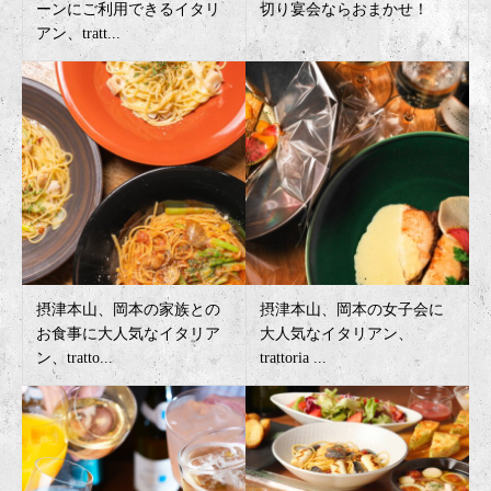
ーンにご利用できるイタリ
切り宴会ならおまかせ！
アン、tratt...
摂津本山、岡本の家族との
摂津本山、岡本の女子会に
お食事に大人気なイタリア
大人気なイタリアン、
ン、tratto...
trattoria ...