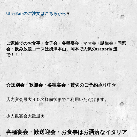
UberEatsのご注文はこちらから
▼
ご家族でのお食事・女子会・各種宴会・ママ会・誕生会・同窓
会・飲み放題コースは摂津本山、岡本で人気のtrattoria 漣
で！！！
☆送別会・歓迎会・
各種宴会・貸切のご予約承り中
☆
店内宴会最大４０名様前後までご利用いただけます。
少人数宴会大歓迎★
各種宴会・歓送迎会・お食事はお洒落なイタリア