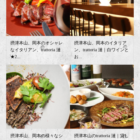
摂津本山、岡本のオシャレ
摂津本山、岡本のイタリア
なイタリアン、trattoria 漣
ン、trattoria 漣｜白ワインと
★2...
お...
摂津本山、岡本の様々なシ
摂津本山のtrattoria 漣｜貸し