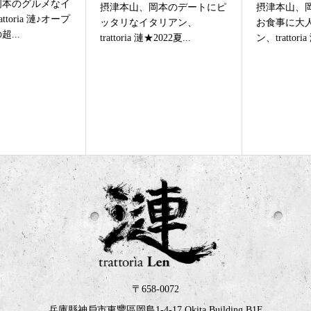
摂津本山、岡本のデートにピ
摂津本山、岡本のご家族との
ッタリなイタリアン、
お食事に大人気なイタリア
trattoria 漣★2022夏...
ン、trattoria 漣☆ジ...
〒658-0072
兵庫縣神戶市東豐區岡島1-4-17 Okita Building B1F