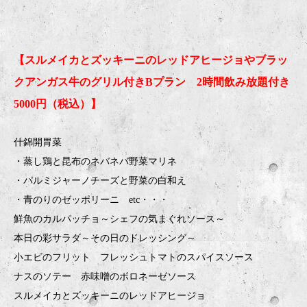
【スルメイカとズッキーニのレッドアヒージョやブラッ
クアンガス牛のグリル付きBプラン 2時間飲み放題付き
5000円（税込）】
什錦開胃菜
・蒸し鶏と昆布のネバネバ野菜マリネ
・パルミジャーノチーズと野菜の白和え
・青のりのゼッポリーニ etc・・・
鮮魚のカルパッチョ～シェフの気まぐれソース～
本日の彩サラダ～その日のドレッシング～
小エビのフリット フレッシュトマトのスパイスソース
ナスのソテー 赤味噌のボロネーゼソース
スルメイカとズッキーニのレッドアヒージョ