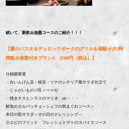
続いて、新飲み放題コースのご紹介！！！
【夏のパスタ＆デュロックポークのグリルを堪能☆彡2時
間飲み放題付きプランA 4500円（税込）】
什錦開胃菜
・白いんげん豆・枝豆・ツナのシチリア風サラダ仕立て
・じゃがいものジェノベーゼ
・焼きナスとシラスのマリネ etc・・・
鮮魚のカルパッチョ～シェフの気まぐれソース～
本日の彩サラダ～その日のドレッシング～
小エビのフリット フレッシュトマトのスパイスソース