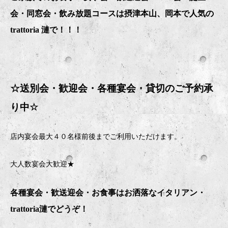
会・同窓会・飲み放題コースは摂津本山、岡本で人気の
trattoria 漣で！！！
☆送別会・歓迎会・
各種宴会・貸切のご予約承
り中
☆
店内宴会最大４０名様前後までご利用いただけます。
大人数宴会大歓迎★
各種宴会・歓送迎会・お食事はお洒落なイタリアン・
trattoria
漣でどうぞ！