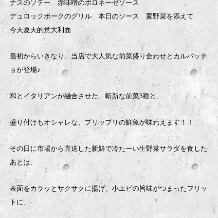
ナスのソテー 赤味噌のボロネーゼソース
デュロックポークのグリル 本日のソース 夏野菜を添えて
今天夏天的意大利面
最初からいきなり、当店で大人気な前菜盛り合わせとカルパッチ
ョが登場♪
和とイタリアンが融合させた、斬新な前菜3種と、
盛り付けもオシャレな、プリップリの鮮魚が味わえます！！
その日に市場から直送した新鮮で冷たーい生野菜サラダを食した
あとは、
表面をカラッとサクサクに揚げ、小エビの旨味がつまったフリッ
トに、