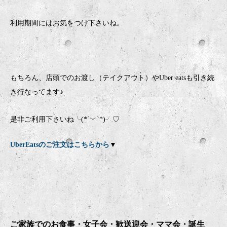
利用期間にはお気をつけ下さいね。
もちろん、店頭でのお渡し（テイクアウト）やUber eatsも引き続
き行なってます♪
是非ご利用下さいね╰(*´︶`*)╯♡
UberEatsのご注文はこちらから
▼
ご家族でのお食事・女子会・歓送迎会・ママ会・誕生