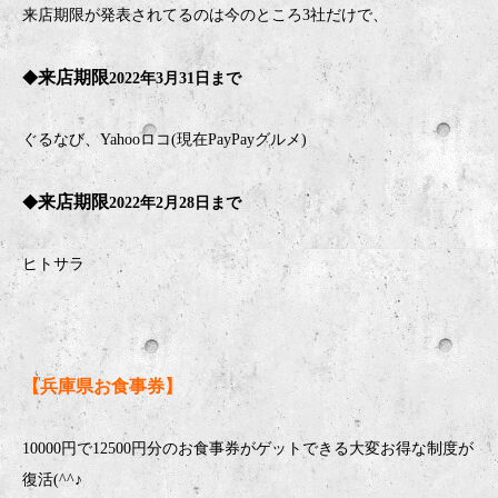
来店期限が発表されてるのは今のところ3社だけで、
来店期限
◆
2022
年
3
月
31
日まで
ぐるなび、
Yahoo
ロコ
(
現在
PayPay
グルメ
)
来店期限
◆
2022
年2
月28
日まで
ヒトサラ
【兵庫県お食事券】
10000円で12500円分のお食事券がゲットできる大変お得な制度が
復活(^^♪