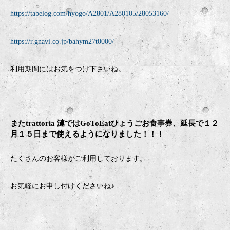
https://tabelog.com/hyogo/A2801/A280105/28053160/
https://r.gnavi.co.jp/bahym27t0000/
利用期間にはお気をつけ下さいね。
またtrattoria 漣ではGoToEatひょうごお食事券、延長で１２
月１５日まで使えるようになりました！！！
たくさんのお客様がご利用しております。
お気軽にお申し付けくださいね♪