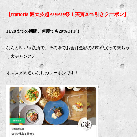
【trattoria 漣☆彡超
PayPay祭！
実質
20%
引きクーポン】
11/28
までの期間、何度でも
20%OFF
！
なんと
PayPay
決済で、その場でお会計金額の
20%
が戻って来ちゃ
う大チャンス♪
オススメ間違いなしのクーポンです！