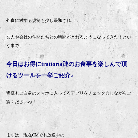
外食に対する規制も少し緩和され、
友人や会社の仲間たちとの時間がとれるようになってきた！とい
う事で、
今日はお得に
trattorìa
漣のお食事を楽しんで頂
けるツールを一挙ご紹介♪
皆様もご自身のスマホに入ってるアプリをチェック
☆
しながらご
覧くださいね！
まずは、現在
CM
でも放送中の