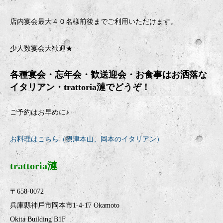
店内宴会最大４０名様前後までご利用いただけます。
少人数宴会大歓迎★
各種宴会・忘年会・歓送迎会・お食事はお洒落な
イタリアン・
trattoria
漣でどうぞ！
ご予約はお早めに♪
お料理はこちら（摂津本山、岡本のイタリアン）
trattoria漣
〒658-0072
兵庫縣神戶市岡本市1-4-17 Okamoto
Okita Building B1F