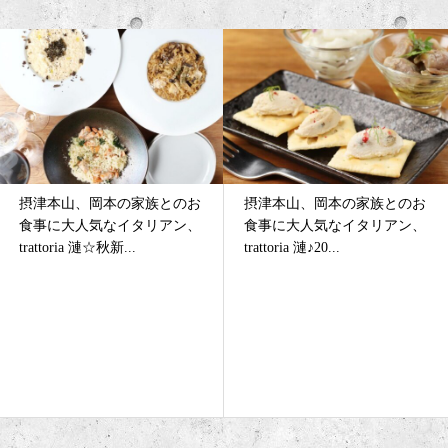
族とのお
摂津本山、岡本の家族とのお
摂津本山、岡本の女
リアン、
食事に大人気なイタリアン、
人気なイタリアン、trat
trattoria 漣♪20...
漣★ランチメニュ...