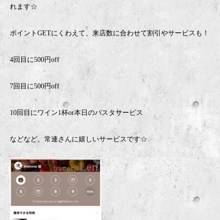
れます
☆
ポイント
GET
にくわえて、来店数に合わせて割引やサービスも！
4
回目に
500
円
off
7
回目に
500
円
off
10
回目にワイン
1
杯
or
本日のパスタサービス
などなど、常連さんに嬉しいサービスです
☆