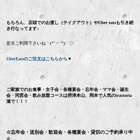
もちろん、店頭でのお渡し（テイクアウト）やUber eatsも引き続
き行なってます♪
是非ご利用下さいね╰(*´︶`*)╯♡
UberEatsのご注文はこちらから
▼
ご家族でのお食事・女子会・各種宴会・忘年会・ママ会・誕生
会・同窓会・飲み放題コースは摂津本山、岡本で人気のtrattoria
漣で！！！
☆忘年会・送別会・歓迎会・
各種宴会・貸切のご予約承り中
☆