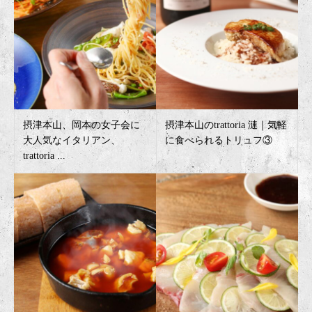
摂津本山、岡本の女子会に
摂津本山のtrattoria 漣｜気軽
大人気なイタリアン、
に食べられるトリュフ③
trattoria ...