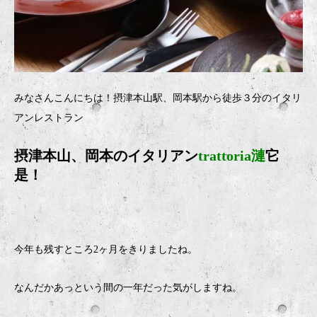
みなさんこんにちは！摂津本山駅、岡本駅から徒歩３分のイタリ
アンレストラン
摂津本山、岡本のイタリアン
trattoria漣
它
是！
今年も残すところ
2
ヶ月をきりましたね。
なんだかあっという間の一年だった気がしますね。