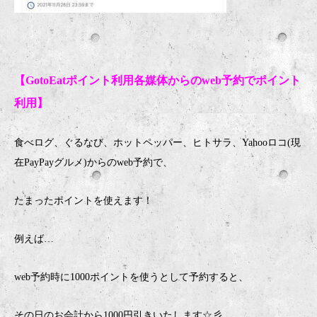
【
GotoEat
ポイント利用各媒体からのweb予約でポイント
利用
】
食べログ、ぐるなび、ホットペッパー、ヒトサラ、
Yahoo
ロコ
(
現
在
PayPay
グルメ
)
からのweb予約で、
たまったポイントを使えます
！
例えば
…
web予約時に1000ポイントを使うとして予約すると、
その日のお会計から1000円引きいたします☆彡