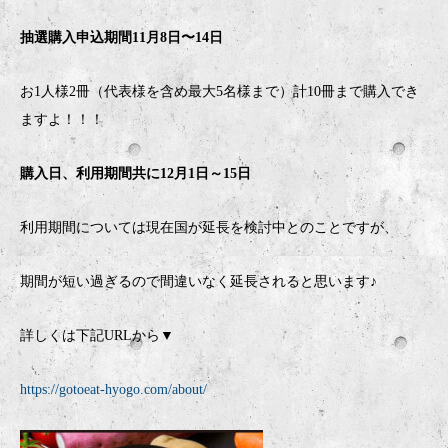
抽選購入申込期間
11
月
8
日〜
14
日
お1人様2冊（代表様を含め最大5名様まで）計10冊まで購入でき
ますよ！！！
購入日、利用期間共に
12
月
1
日～
15
日
利用期間については現在国が延長を検討中とのことですが、
期間が短い過ぎるので間違いなく延長されると思います♪
詳しくは下記
URL
から
▼
https://gotoeat-hyogo.com/about/