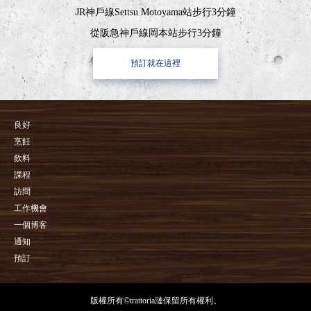
JR神戶線Settsu Motoyama站步行3分鐘
從阪急神戶線岡本站步行3分鐘
預訂就在這裡
良好
烹飪
飲料
課程
訪問
工作機會
一個博客
通知
預訂
版權所有©trattoria漣保留所有權利。